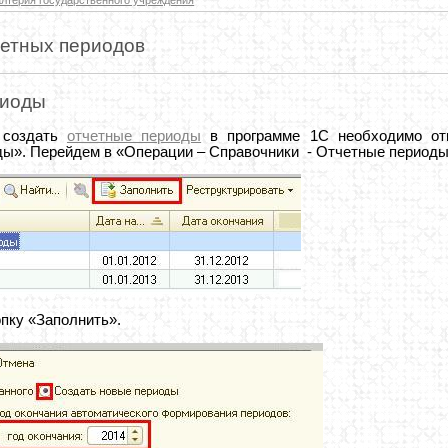
четных периодов
риоды
 создать
отчетные периоды
в программе 1С необходимо отк
ы». Перейдем в «Операции – Справочники - Отчетные периоды
опку «Заполнить».