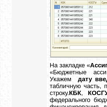
На закладке «
Асси
«Бюджетные ассиг
Укажем
дату вве
табличную часть, 
строку.
КБК
,
КОСГ
федерального бюд
финансирования д