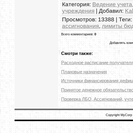
Категория
:
Ведение учета
учреждения
|
Добавил
:
Ka
Просмотров
:
13388
|
Теги
:
ассигнования
,
лимиты бюд
Всего комментариев
:
0
Добавлять комм
Смотри также:
Расходное расписание получател
Плановые назначения
Источники финансирования дефиц
Принятое денежное обязательств
Проверка ЛБО, Ассигнований, учт
Copyright MyCorp