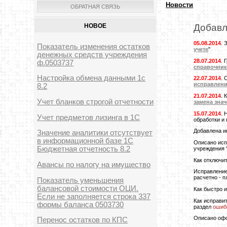
Новости
ОБРАТНАЯ СВЯЗЬ
НОВОЕ
Добавл
05.08.2014
. 
Показатель изменения остатков
учете
"
денежных средств учреждения
28.07.2014
. 
ф.0503737
справочник
Настройка обмена данными 1с
22.07.2014
. 
исправлен
8.2
21.07.2014
. 
Учет бланков строгой отчетности
замена зна
15.07.2014
. 
Учет предметов лизинга в 1С
обработки и
Добавлена и
Значение аналитики отсутствует
в информационной базе 1С
Описано исп
Бюджетная отчетность 8.2
учреждения 
Как отключи
Авансы по налогу на имущество
Исправление
расчетно - 
Показатель уменьшения
балансовой стоимости ОЦИ.
Как быстро 
Если не заполняется строка 337
Как исправи
формы баланса 0503730
раздел
ошиб
Описано оф
Перенос остатков по КПС