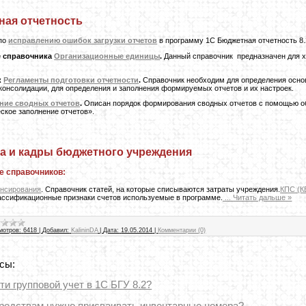
ая отчетность
 по
исправлению ошибок загрузки отчетов
в программу 1С Бюджетная отчетность 8.
е справочника
Организационные единицы
.
Данный справочник предназначен для х
к
Регламенты подготовки отчетности
.
Справочник необходим для определения осно
консолидации, для определения и заполнения формируемых отчетов и их настроек.
ие сводных отчетов
.
Описан порядок формирования сводных отчетов с помощью о
ское заполнение отчетов».
а и кадры бюджетного учреждения
е справочников:
ансирования
. Справочник статей, на которые списываются затраты учреждения.
КПС (К
ассификационные признаки счетов используемые в программе.
...
Читать дальше »
мотров:
6418
|
Добавил:
KalininDA
|
Дата:
19.05.2014
|
Комментарии (0)
сы:
ти групповой учет в 1С БГУ 8.2?
редствам нужно присваивать инвентарные номера?