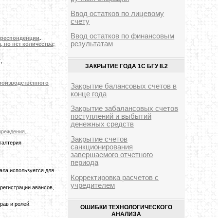
Ввод остатков по лицевому
счету
Ввод остатков по финансовым
рреспонденции
.
результатам
, но нет количества;
,
ЗАКРЫТИЕ ГОДА 1С БГУ 8.2
роизводственного
Закрытие балансовых счетов в
конце года
Закрытие забалансовых счетов
поступлений и выбытий
денежных средств
чреждения
.
Закрытие счетов
галтерия
санкционирования
завершаемого отчетного
периода
ала используется для
Корректировка расчетов с
учредителем
регистрации авансов,
рав и ролей.
ОШИБКИ ТЕХНОЛОГИЧЕСКОГО
АНАЛИЗА