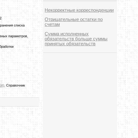
Некорректные корреспонденции
2
Отрицательные остатки по
счетам
ранения списка
Сумма исполненных
вных параметров,
обязательств больше суммы
принятых обязательств
бработки
БК)
.
Справочник