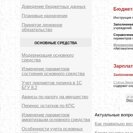
Доведение бюджетных данных
Бюджетн
Плановые назначения
Инструкция
Принятое денежное
Заполнени
учреждений.
обязательство
Справочни
периметров 
ОСНОВНЫЕ СРЕДСТВА
Формирован
«Автоматиче
Модернизация основного
средства
Зарплат
Изменение параметров
состояния основного средства
Заполнени
Учет предметов лизинга в 1С
Статьи фин
содержит кл
БГУ 8.2
Авансы по налогу на имущество
Прос
Перенос остатков по КПС
Актуальные вопро
Изменение параметров
амортизации основного средства
Как правильно вес
Особенности учета основных
Каким основным с