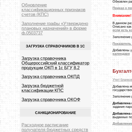
Обновлен р
Обновление
Приказ о п
классификационных признаков
счетов (КПС)
Внимание!
Заполнение графы «Утверждено
В данном ра
Описано как
плановых назначений» в форме
если есть к
ф.0503737
Заполнение 
Показатель
ЗАГРУЗКА СПРАВОЧНИКОВ В 1С
Добавлены
календаря
Загрузка справочника
Общероссийский классификатор
продукции ОКП в 1с БГУ 8.2
Бухгалт
Загрузка справочника ОКПД
Учет бланко
Загрузка бюджетной
Добавлена и
государстве
классификации КПС
Заполнение 
Загрузка справочника ОКОФ
Добавлена 
задания пар
САНКЦИОНИРОВАНИЕ
Добавлена 
выданных по
Добавление
Расходное расписание
получателя бюджетных средств