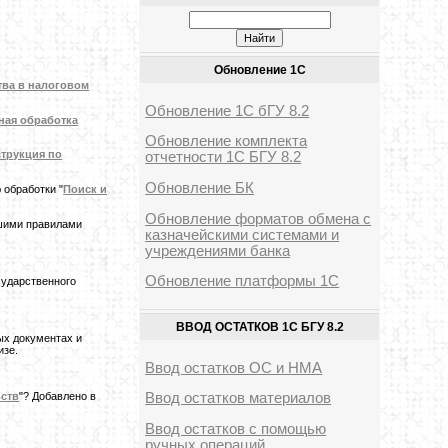
Обновление 1С
ва в налоговом
Обновление 1С бГУ 8.2
ная обработка
Обновление комплекта
трукция по
отчетности 1С БГУ 8.2
Обновление БК
 обработки "
Поиск и
Обновление форматов обмена с
вшими правилами
казначейскими системами и
учреждениями банка
Обновление платформы 1С
сударственного
ВВОД ОСТАТКОВ 1С БГУ 8.2
вых документах и
изе.
Ввод остатков ОС и НМА
ьств
"? Добавлено в
Ввод остатков материалов
Ввод остатков с помощью
ручных операций