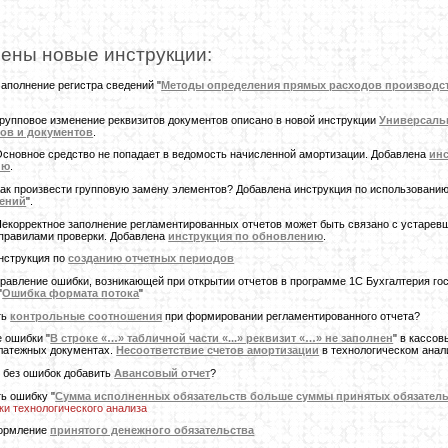
ены новые инструкции:
Заполнение регистра сведений "
Методы определения прямых расходов производст
Групповое изменение реквизитов документов описано в новой инструкции
Универсаль
ов и документов
.
Основное средство не попадает в ведомость начисленной амортизации. Добавлена
инс
ию
.
Как произвести групповую замену элементов? Добавлена инструкция по использованию
чений
".
Некорректное заполнение регламентированных отчетов может быть связано с устаре
 правилами проверки. Добавлена
инструкция по обновлению
.
нструкция по
созданию отчетных периодов
равление ошибки, возникающей при открытии отчетов в программе 1С Бухгалтерия го
"
Ошибка формата потока
"
ть
контрольные соотношения
при формировании регламентированного отчета?
 ошибки "
В строке «…» табличной части «...» реквизит «…» не заполнен
" в кассо
платежных документах.
Несоответствие счетов амортизации
в технологическом анал
и без ошибок добавить
Авансовый отчет
?
ть ошибку "
Сумма исполненных обязательств больше суммы принятых обязател
ки технологического анализа
ормление
принятого денежного обязательства