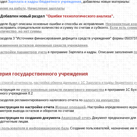
аздел
Зарплата и кадры бюджетного учреждения
, добавлены новые материалы:
риеме на работу
,
Начисление зарплаты
Добавлен новый раздел
"Ошибки технологического анализа"
.
зделе будут описаны основные ошибки и способы их исправления.
Некорректные ко
 исправить отрицательное количество и сумму по счетам и субконто.
Если есть сумма
оличество, но нет суммы
.
раздела 3 "Источники финансирования дефицита средств учреждения" формы 0503737
 изменения остатков денежных средств учреждения
.
настройки параметров учета
в программе Зарплата и кадры. Описание заполнения
п
ерия государственного учреждения
в строгой отчетности
,
настройка обмена данными с 1С Зарплата и кадры бюджетного у
нструкция по
учету основных средств
лизингового имущества
в программе 1С Бух
нного учреждения 8.2
разделов регламентированного налогового отчета по
налогу на имущество
инструкция по настройке отчета
Журнал операций
.
Настройка определенного журн
аметров вывода остатков и оборотов по счетам
инструкция по созданию документа
Авансовый отчет
.
Документ предназначен для 
дотчетным лицам.
 пользователя в информационную базу
.
Создание пользователей, назначение им п